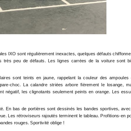
oules IXO sont régulièrement inexactes, quelques défauts chiffonne
is très peu de défauts. Les lignes carrées de la voiture sont b
ulaires sont teints en jaune, rappelant la couleur des ampoules
pare-choc. La calandre striées arbore fièrement le losange, m
t négatif, les clignotants seulement peints en orange. Les essu
té. En bas de portières sont dessinés les bandes sportives, avec
ue. Les rétroviseurs rajoutés terminent le tableau. Profitions-en p
s bandes rouges. Sportivité oblige !