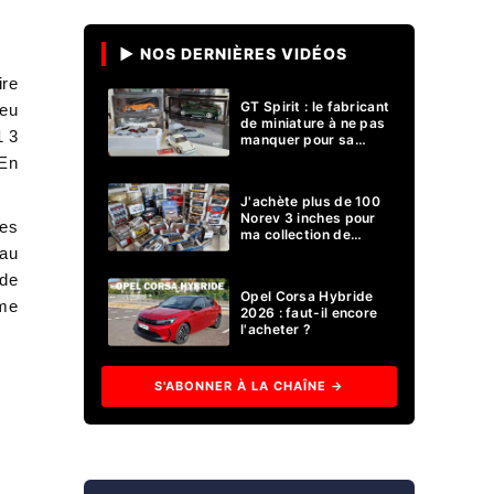
▶ NOS DERNIÈRES VIDÉOS
ire
GT Spirit : le fabricant
peu
de miniature à ne pas
1 3
manquer pour sa
collection 1/18 ?
 En
J'achète plus de 100
Norev 3 inches pour
ues
ma collection de
voitures miniatures !
 au
 de
Opel Corsa Hybride
mme
2026 : faut-il encore
l'acheter ?
S'ABONNER À LA CHAÎNE →