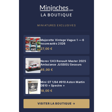
MINIATURES EXCLUSIVES
Majorette Vintage Vague 1 — 6
nouveautés 2026
27,00 €
Norev 1/43 Renault Master 2025
Ambulance JUSSIEU Secours
65,00 €
Mini GT 1/64 #910 Aston Martin
DB10 « Spectre »
18,00 €
VISITER LA BOUTIQUE →