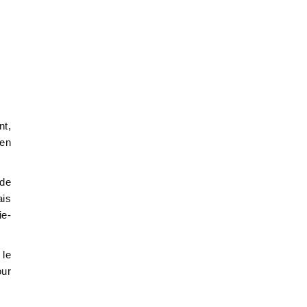
nt,
ien
 de
ais
ie-
 le
our