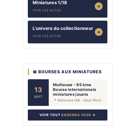
Miniatures 1/18
→
VOIR LES ACTUS
L’univers du collectionneur
→
VOIR LES ACTUS
📅 BOURSES AUX MINIATURES
Mulhouse - 95 ème
13
Bourse internationale
miniatures jouets
SEPT
📍 Mulhouse (68 - Haut-Rhin)
VOIR TOUT L'
AGENDA 2026
→