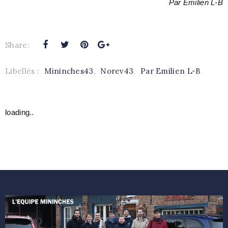
Par Emilien L-B
Share:
Libellés :
Mininches43
,
Norev43
,
Par Emilien L-B
loading..