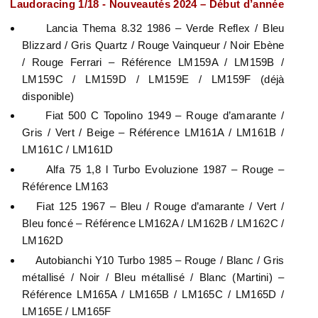
Laudoracing 1/18 - Nouveautés 2024 – Début d’année
Lancia Thema 8.32 1986 – Verde Reflex / Bleu
Blizzard / Gris Quartz / Rouge Vainqueur / Noir Ebène
/ Rouge Ferrari – Référence LM159A / LM159B /
LM159C / LM159D / LM159E / LM159F (déjà
disponible)
Fiat 500 C Topolino 1949 – Rouge d’amarante /
Gris / Vert / Beige – Référence LM161A / LM161B /
LM161C / LM161D
Alfa 75 1,8 l Turbo Evoluzione 1987 – Rouge –
Référence LM163
Fiat 125 1967 – Bleu / Rouge d’amarante / Vert /
Bleu foncé – Référence LM162A / LM162B / LM162C /
LM162D
Autobianchi Y10 Turbo 1985 – Rouge / Blanc / Gris
métallisé / Noir / Bleu métallisé / Blanc (Martini) –
Référence LM165A / LM165B / LM165C / LM165D /
LM165E / LM165F