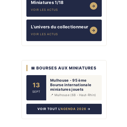
Miniatures 1/18
→
VOIR LES ACTUS
L’univers du collectionneur
→
VOIR LES ACTUS
📅 BOURSES AUX MINIATURES
Mulhouse - 95 ème
13
Bourse internationale
miniatures jouets
SEPT
📍 Mulhouse (68 - Haut-Rhin)
VOIR TOUT L'
AGENDA 2026
→