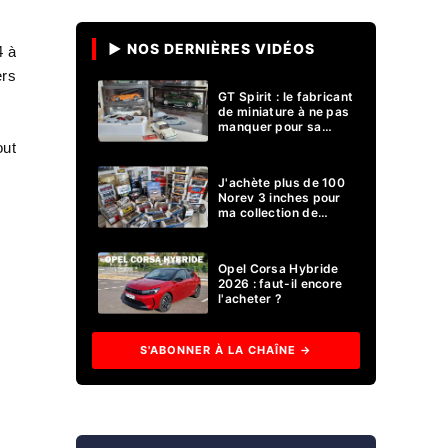
▶ NOS DERNIÈRES VIDÉOS
4 à
ers
GT Spirit : le fabricant
de miniature à ne pas
manquer pour sa
collection 1/18 ?
out
J'achète plus de 100
Norev 3 inches pour
ma collection de
voitures miniatures !
Opel Corsa Hybride
2026 : faut-il encore
l'acheter ?
S'ABONNER À LA CHAÎNE →