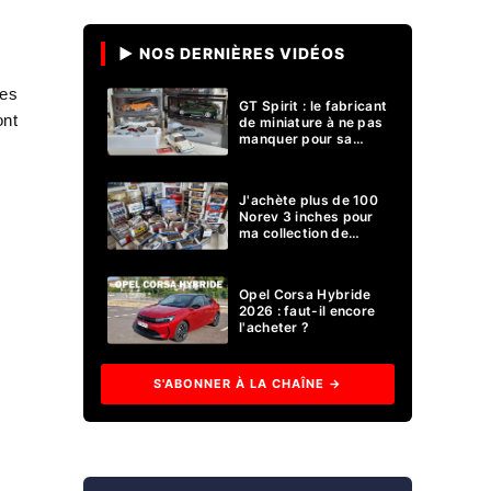
▶ NOS DERNIÈRES VIDÉOS
les
GT Spirit : le fabricant
ont
de miniature à ne pas
manquer pour sa
collection 1/18 ?
J'achète plus de 100
Norev 3 inches pour
ma collection de
voitures miniatures !
Opel Corsa Hybride
2026 : faut-il encore
l'acheter ?
S'ABONNER À LA CHAÎNE →