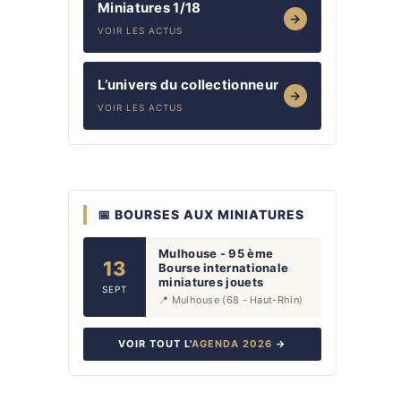
Miniatures 1/18
→
VOIR LES ACTUS
L’univers du collectionneur
→
VOIR LES ACTUS
📅 BOURSES AUX MINIATURES
Mulhouse - 95 ème
13
Bourse internationale
miniatures jouets
SEPT
📍 Mulhouse (68 - Haut-Rhin)
VOIR TOUT L'
AGENDA 2026
→