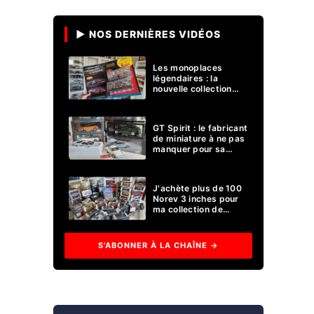
▶ NOS DERNIÈRES VIDÉOS
Les monoplaces ​
légendaires : la
nouvelle collection
miniature Formule 1
d'Altaya !
GT Spirit : le fabricant
de miniature à ne pas
manquer pour sa
collection 1/18 ?
J'achète plus de 100
Norev 3 inches pour
ma collection de
voitures miniatures !
S'ABONNER À LA CHAÎNE →