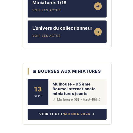
Miniatures 1/18
→
VOIR LES ACTUS
L’univers du collectionneur
→
VOIR LES ACTUS
📅 BOURSES AUX MINIATURES
Mulhouse - 95 ème
13
Bourse internationale
miniatures jouets
SEPT
📍 Mulhouse (68 - Haut-Rhin)
VOIR TOUT L'
AGENDA 2026
→