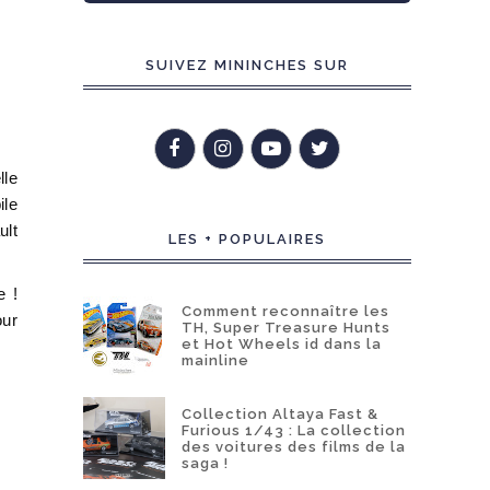
SUIVEZ MININCHES SUR
lle
ile
ult
LES + POPULAIRES
e !
Comment reconnaître les
our
TH, Super Treasure Hunts
et Hot Wheels id dans la
mainline
Collection Altaya Fast &
Furious 1/43 : La collection
des voitures des films de la
saga !