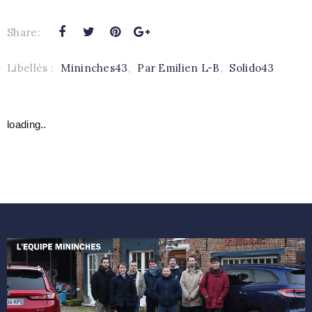
Share:
Libellés :
Mininches43
,
Par Emilien L-B
,
Solido43
loading..