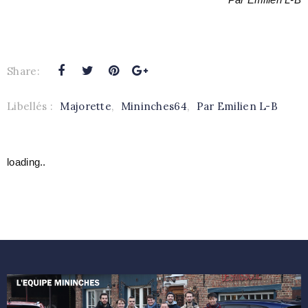
Share:
Libellés :
Majorette
,
Mininches64
,
Par Emilien L-B
loading..