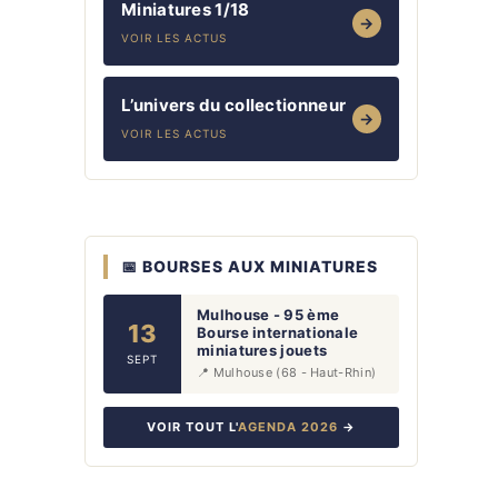
Miniatures 1/18
→
VOIR LES ACTUS
L’univers du collectionneur
→
VOIR LES ACTUS
📅 BOURSES AUX MINIATURES
Mulhouse - 95 ème
13
Bourse internationale
miniatures jouets
SEPT
📍 Mulhouse (68 - Haut-Rhin)
VOIR TOUT L'
AGENDA 2026
→