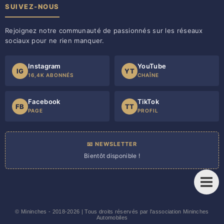
SUIVEZ-NOUS
Rejoignez notre communauté de passionnés sur les réseaux
sociaux pour ne rien manquer.
Instagram
YouTube
IG
YT
16,4K ABONNÉS
CHAÎNE
Facebook
TikTok
FB
TT
PAGE
PROFIL
📧 NEWSLETTER
Bientôt disponible !
©
Mininches
- 2018-2026 | Tous droits réservés par l'association Mininches
Automobiles