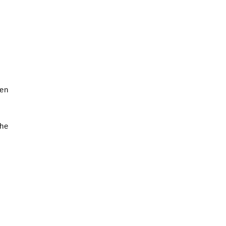
 en
che