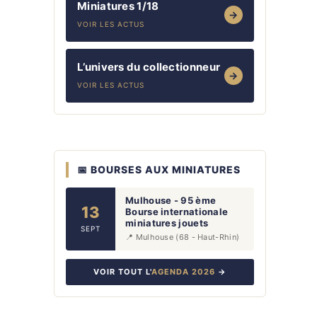
Miniatures 1/18
→
VOIR LES ACTUS
L’univers du collectionneur
→
VOIR LES ACTUS
📅 BOURSES AUX MINIATURES
Mulhouse - 95 ème
13
Bourse internationale
miniatures jouets
SEPT
📍 Mulhouse (68 - Haut-Rhin)
VOIR TOUT L'
AGENDA 2026
→