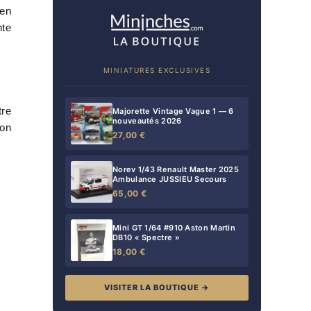
 en
nte
MINIATURES EXCLUSIVES
tre
Majorette Vintage Vague 1 — 6
nouveautés 2026
ion
27,00 €
Norev 1/43 Renault Master 2025
Ambulance JUSSIEU Secours
65,00 €
Mini GT 1/64 #910 Aston Martin
DB10 « Spectre »
18,00 €
VISITER LA BOUTIQUE →