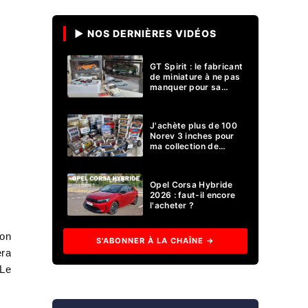
▶ NOS DERNIÈRES VIDÉOS
GT Spirit : le fabricant
de miniature à ne pas
manquer pour sa
collection 1/18 ?
J'achète plus de 100
Norev 3 inches pour
ma collection de
voitures miniatures !
Opel Corsa Hybride
2026 : faut-il encore
l'acheter ?
ion
S'ABONNER À LA CHAÎNE →
era
 Le