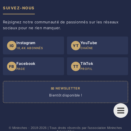
SUIVEZ-NOUS
Rejoignez notre communauté de passionnés sur les réseaux
sociaux pour ne rien manquer.
Instagram
YouTube
IG
YT
16,4K ABONNÉS
CHAÎNE
Facebook
TikTok
FB
TT
PAGE
PROFIL
📧 NEWSLETTER
Bientôt disponible !
©
Mininches
- 2018-2026 | Tous droits réservés par l'association Mininches