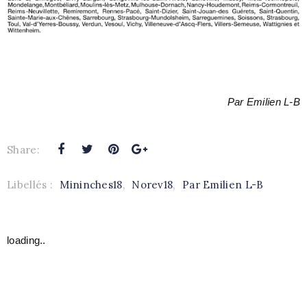
Par Emilien L-B
Share:
Libellés :
Mininches18
,
Norev18
,
Par Emilien L-B
loading..