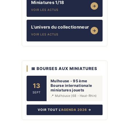
Miniatures 1/18
→
VOIR LES ACTUS
L’univers du collectionneur
→
VOIR LES ACTUS
📅 BOURSES AUX MINIATURES
Mulhouse - 95 ème
13
Bourse internationale
miniatures jouets
SEPT
📍 Mulhouse (68 - Haut-Rhin)
VOIR TOUT L'
AGENDA 2026
→