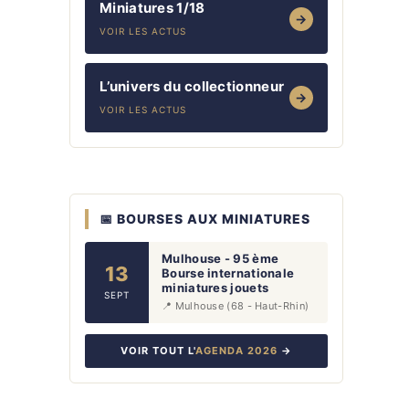
Miniatures 1/18
→
VOIR LES ACTUS
L’univers du collectionneur
→
VOIR LES ACTUS
📅 BOURSES AUX MINIATURES
Mulhouse - 95 ème
13
Bourse internationale
miniatures jouets
SEPT
📍 Mulhouse (68 - Haut-Rhin)
VOIR TOUT L'
AGENDA 2026
→