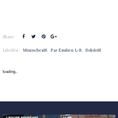
Share:
Libellés :
Mininches18
,
Par Emilien L-B
,
Solido18
loading..