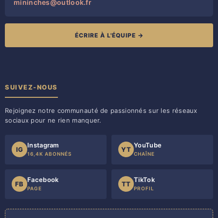
mininches@outlook.fr
ÉCRIRE À L'ÉQUIPE →
SUIVEZ-NOUS
Rejoignez notre communauté de passionnés sur les réseaux
sociaux pour ne rien manquer.
Instagram
YouTube
IG
YT
16,4K ABONNÉS
CHAÎNE
Facebook
TikTok
FB
TT
PAGE
PROFIL