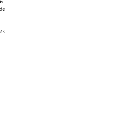
is.
 de
ark