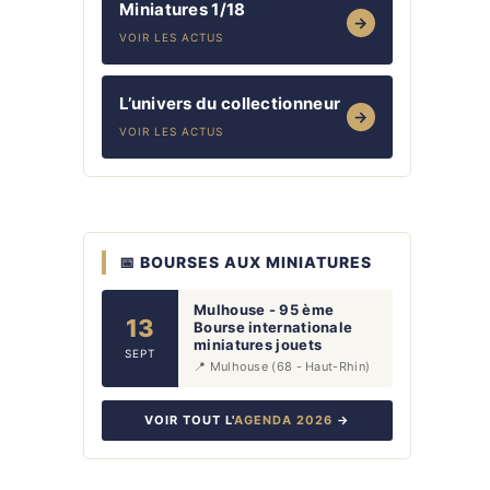
Miniatures 1/18
→
VOIR LES ACTUS
L’univers du collectionneur
→
VOIR LES ACTUS
📅 BOURSES AUX MINIATURES
Mulhouse - 95 ème
13
Bourse internationale
miniatures jouets
SEPT
📍 Mulhouse (68 - Haut-Rhin)
VOIR TOUT L'
AGENDA 2026
→