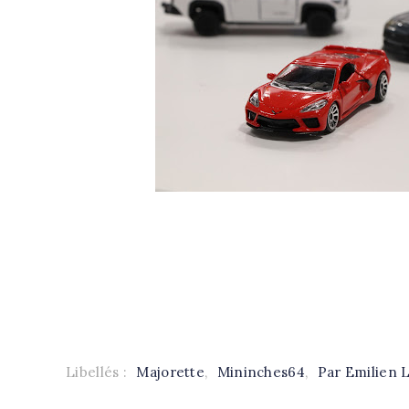
Libellés :
Majorette
,
Mininches64
,
Par Emilien 