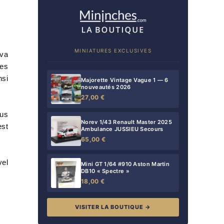
MINIATURES EXCLUSIVES
 va
mes
nsi
Majorette Vintage Vague 1 — 6
nouveautés 2026
27,00 €
ous
Norev 1/43 Renault Master 2025
est
Ambulance JUSSIEU Secours
65,00 €
vel
Mini GT 1/64 #910 Aston Martin
DB10 « Spectre »
18,00 €
VISITER LA BOUTIQUE →