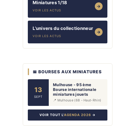
Miniatures 1/18
→
VOIR LES ACTUS
L’univers du collectionneur
→
VOIR LES ACTUS
📅 BOURSES AUX MINIATURES
Mulhouse - 95 ème
13
Bourse internationale
miniatures jouets
SEPT
📍 Mulhouse (68 - Haut-Rhin)
VOIR TOUT L'
AGENDA 2026
→