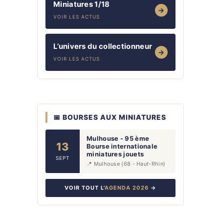
Miniatures 1/18
→
VOIR LES ACTUS
L’univers du collectionneur
→
VOIR LES ACTUS
📅 BOURSES AUX MINIATURES
Mulhouse - 95 ème
13
Bourse internationale
miniatures jouets
SEPT
📍 Mulhouse (68 - Haut-Rhin)
VOIR TOUT L'
AGENDA 2026
→