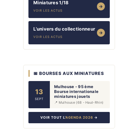
Miniatures 1/18
→
VOIR LES ACTUS
L’univers du collectionneur
→
VOIR LES ACTUS
📅 BOURSES AUX MINIATURES
Mulhouse - 95 ème
13
Bourse internationale
miniatures jouets
SEPT
📍 Mulhouse (68 - Haut-Rhin)
VOIR TOUT L'
AGENDA 2026
→