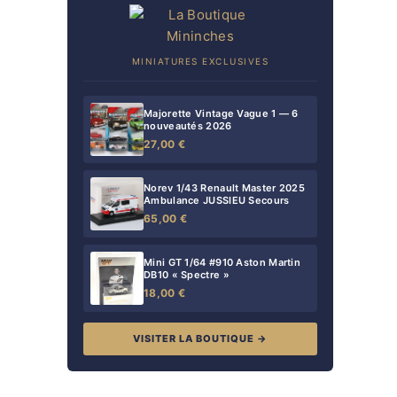
MINIATURES EXCLUSIVES
Majorette Vintage Vague 1 — 6
nouveautés 2026
27,00 €
Norev 1/43 Renault Master 2025
Ambulance JUSSIEU Secours
65,00 €
Mini GT 1/64 #910 Aston Martin
DB10 « Spectre »
18,00 €
VISITER LA BOUTIQUE →