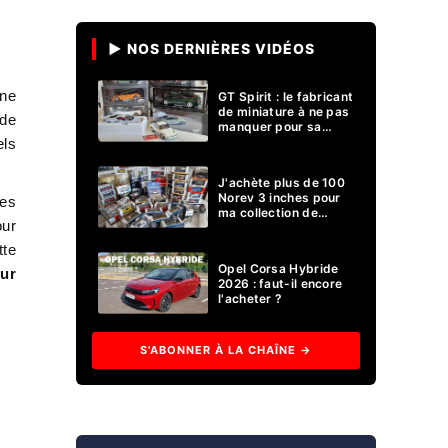
▶ NOS DERNIÈRES VIDÉOS
une
GT Spirit : le fabricant
de miniature à ne pas
 de
manquer pour sa
collection 1/18 ?
els
J'achète plus de 100
Norev 3 inches pour
tes
ma collection de
our
voitures miniatures !
tte
Opel Corsa Hybride
sur
2026 : faut-il encore
l'acheter ?
S'ABONNER À LA CHAÎNE →