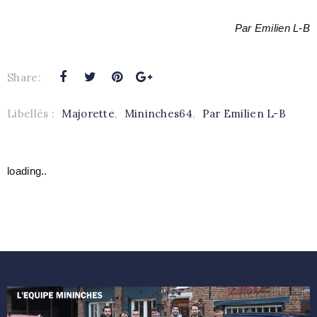
Par Emilien L-B
Share:
Libellés :
Majorette
,
Mininches64
,
Par Emilien L-B
loading..