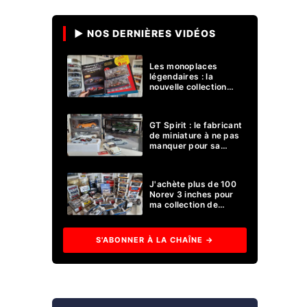
▶ NOS DERNIÈRES VIDÉOS
Les monoplaces ​
légendaires : la
nouvelle collection
miniature Formule 1
d'Altaya !
GT Spirit : le fabricant
de miniature à ne pas
manquer pour sa
collection 1/18 ?
J'achète plus de 100
Norev 3 inches pour
ma collection de
voitures miniatures !
S'ABONNER À LA CHAÎNE →