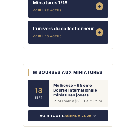
Miniatures 1/18
→
VOIR LES ACTUS
L’univers du collectionneur
→
VOIR LES ACTUS
📅 BOURSES AUX MINIATURES
Mulhouse - 95 ème
13
Bourse internationale
miniatures jouets
SEPT
📍 Mulhouse (68 - Haut-Rhin)
VOIR TOUT L'
AGENDA 2026
→