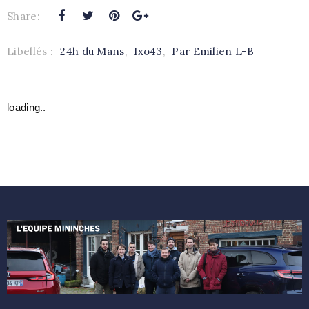
Share:
Libellés :
24h du Mans
,
Ixo43
,
Par Emilien L-B
loading..