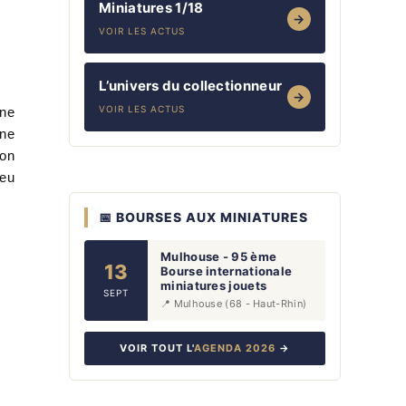
Miniatures 1/18
→
VOIR LES ACTUS
L’univers du collectionneur
→
VOIR LES ACTUS
une
gne
ion
leu
📅 BOURSES AUX MINIATURES
Mulhouse - 95 ème
13
Bourse internationale
miniatures jouets
SEPT
📍 Mulhouse (68 - Haut-Rhin)
VOIR TOUT L'
AGENDA 2026
→