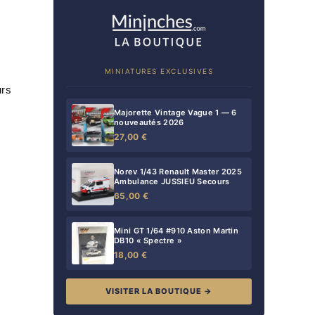
MINIATURES EXCLUSIVES
urs
Majorette Vintage Vague 1 — 6
nouveautés 2026
27,00 €
Norev 1/43 Renault Master 2025
Ambulance JUSSIEU Secours
65,00 €
Mini GT 1/64 #910 Aston Martin
DB10 « Spectre »
18,00 €
VISITER LA BOUTIQUE →