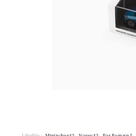
Libellés :
Mininches43
,
Norev43
,
Par Romain L.