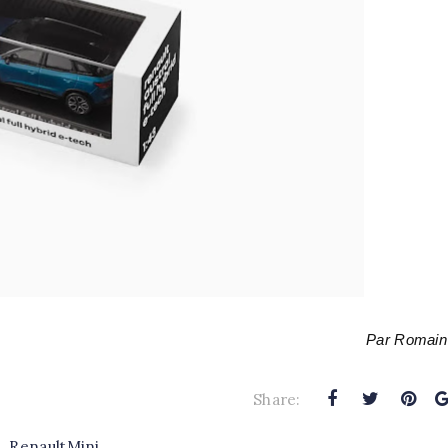
Par Romain
Share:
,
RenaultMini