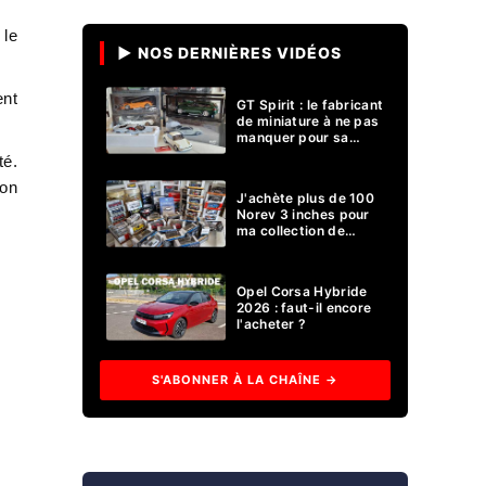
 le
▶ NOS DERNIÈRES VIDÉOS
ent
GT Spirit : le fabricant
de miniature à ne pas
manquer pour sa
collection 1/18 ?
té.
'on
J'achète plus de 100
Norev 3 inches pour
ma collection de
voitures miniatures !
Opel Corsa Hybride
2026 : faut-il encore
l'acheter ?
S'ABONNER À LA CHAÎNE →