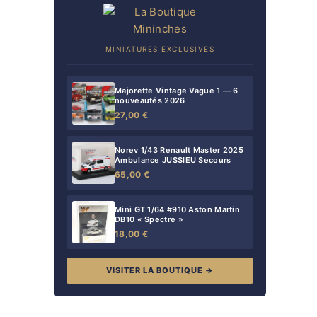
MINIATURES EXCLUSIVES
Majorette Vintage Vague 1 — 6
nouveautés 2026
27,00 €
Norev 1/43 Renault Master 2025
Ambulance JUSSIEU Secours
65,00 €
Mini GT 1/64 #910 Aston Martin
DB10 « Spectre »
18,00 €
VISITER LA BOUTIQUE →