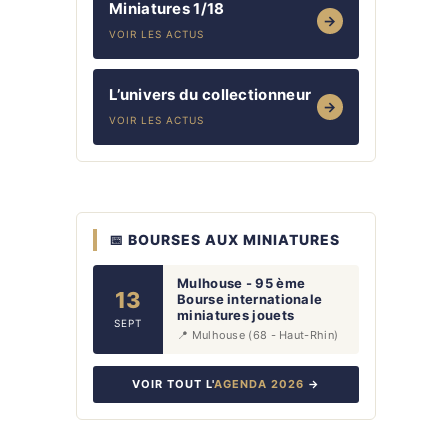
Miniatures 1/18
→
VOIR LES ACTUS
L’univers du collectionneur
→
VOIR LES ACTUS
📅 BOURSES AUX MINIATURES
Mulhouse - 95 ème
13
Bourse internationale
miniatures jouets
SEPT
📍 Mulhouse (68 - Haut-Rhin)
VOIR TOUT L'
AGENDA 2026
→