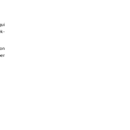
qui
ek-
son
ber