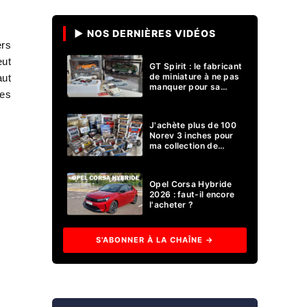
▶ NOS DERNIÈRES VIDÉOS
ers
eut
GT Spirit : le fabricant
de miniature à ne pas
aut
manquer pour sa
les
collection 1/18 ?
J'achète plus de 100
Norev 3 inches pour
ma collection de
voitures miniatures !
Opel Corsa Hybride
2026 : faut-il encore
l'acheter ?
S'ABONNER À LA CHAÎNE →