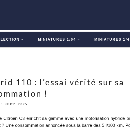
LLECTION
MINIATURES 1/64
MINIATURES 1/4
d 110 : l’essai vérité sur sa
ommation !
23 SEPT. 2025
e Citroën C3 enrichit sa gamme avec une motorisation hybride b
out ? Une consommation annoncée sous la barre des 5 l/100 km. P