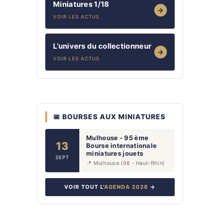
Miniatures 1/18
→
VOIR LES ACTUS
L’univers du collectionneur
→
VOIR LES ACTUS
📅 BOURSES AUX MINIATURES
Mulhouse - 95 ème
13
Bourse internationale
miniatures jouets
SEPT
📍 Mulhouse (68 - Haut-Rhin)
VOIR TOUT L'
AGENDA 2026
→