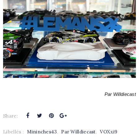
Par Willdiecast
Share:
Libellés :
Mininches43
,
Par Willdiecast
,
VOXxi9