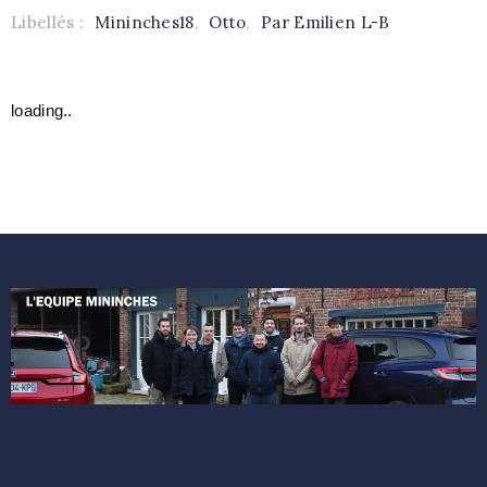
Libellés :
Mininches18
,
Otto
,
Par Emilien L-B
loading..