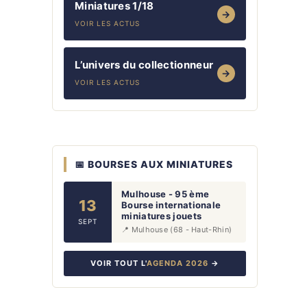
Miniatures 1/18
→
VOIR LES ACTUS
L’univers du collectionneur
→
VOIR LES ACTUS
📅 BOURSES AUX MINIATURES
Mulhouse - 95 ème
13
Bourse internationale
miniatures jouets
SEPT
📍 Mulhouse (68 - Haut-Rhin)
VOIR TOUT L'
AGENDA 2026
→