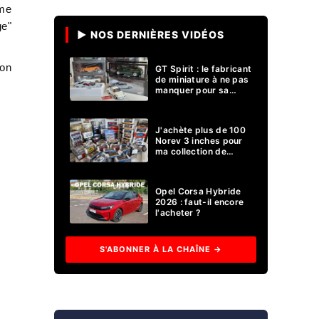
ême
ge"
▶ NOS DERNIÈRES VIDÉOS
ion
GT Spirit : le fabricant
de miniature à ne pas
manquer pour sa
collection 1/18 ?
J'achète plus de 100
Norev 3 inches pour
ma collection de
voitures miniatures !
Opel Corsa Hybride
2026 : faut-il encore
l'acheter ?
S'ABONNER À LA CHAÎNE →