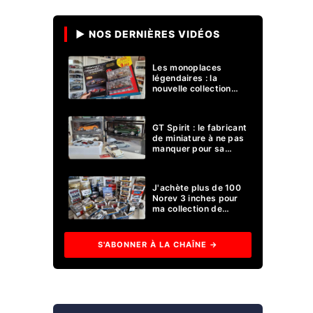
▶ NOS DERNIÈRES VIDÉOS
Les monoplaces ​
légendaires : la
nouvelle collection
miniature Formule 1
d'Altaya !
GT Spirit : le fabricant
de miniature à ne pas
manquer pour sa
collection 1/18 ?
J'achète plus de 100
Norev 3 inches pour
ma collection de
voitures miniatures !
S'ABONNER À LA CHAÎNE →