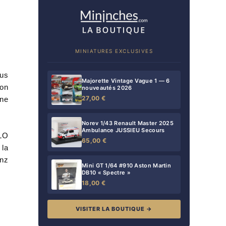
MINIATURES EXCLUSIVES
lus
Majorette Vintage Vague 1 — 6
ion
nouveautés 2026
27,00 €
une
Norev 1/43 Renault Master 2025
Ambulance JUSSIEU Secours
ILO
65,00 €
 la
enz
Mini GT 1/64 #910 Aston Martin
DB10 « Spectre »
18,00 €
VISITER LA BOUTIQUE →