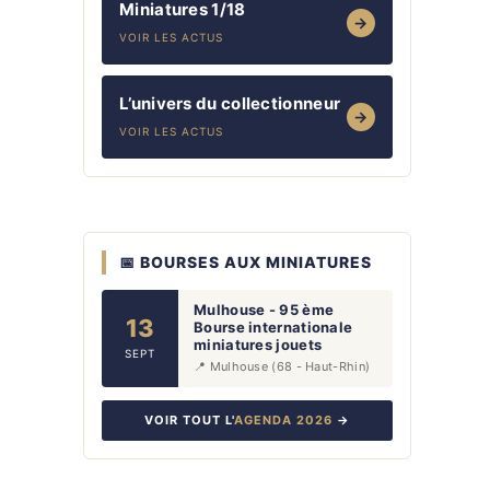
Miniatures 1/18
→
VOIR LES ACTUS
L’univers du collectionneur
→
VOIR LES ACTUS
📅 BOURSES AUX MINIATURES
Mulhouse - 95 ème
13
Bourse internationale
miniatures jouets
SEPT
📍 Mulhouse (68 - Haut-Rhin)
VOIR TOUT L'
AGENDA 2026
→