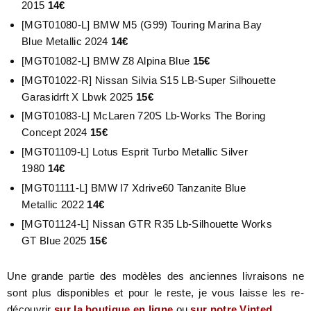
2015
14€
[MGT01080-L] BMW M5 (G99) Touring Marina Bay
Blue Metallic 2024
14€
[MGT01082-L] BMW Z8 Alpina Blue
15€
[MGT01022-R] Nissan Silvia S15 LB-Super Silhouette
Garasidrft X Lbwk 2025
15€
[MGT01083-L] McLaren 720S Lb-Works The Boring
Concept 2024
15€
[MGT01109-L] Lotus Esprit Turbo Metallic Silver
1980
14€
[MGT01111-L] BMW I7 Xdrive60 Tanzanite Blue
Metallic 2022
14€
[MGT01124-L] Nissan GTR R35 Lb-Silhouette Works
GT Blue 2025
15€
Une grande partie des modèles des anciennes livraisons ne
sont plus disponibles et pour le reste, je vous laisse les re-
découvrir
sur la boutique en ligne
ou
sur notre Vinted
.