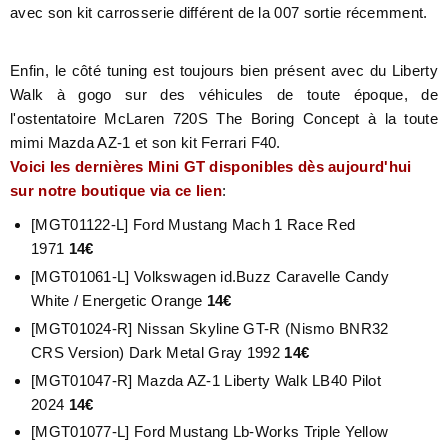
avec son kit carrosserie différent de la 007 sortie récemment.
Enfin, le côté tuning est toujours bien présent avec du Liberty
Walk à gogo sur des véhicules de toute époque, de
l'ostentatoire McLaren 720S The Boring Concept à la toute
mimi Mazda AZ-1 et son kit Ferrari F40.
Voici les dernières Mini GT disponibles dès aujourd'hui
sur notre boutique via ce lien
:
[MGT01122-L] Ford Mustang Mach 1 Race Red
1971
14€
[MGT01061-L] Volkswagen id.Buzz Caravelle Candy
White / Energetic Orange
14€
[MGT01024-R] Nissan Skyline GT-R (Nismo BNR32
CRS Version) Dark Metal Gray 1992
14€
[MGT01047-R] Mazda AZ-1 Liberty Walk LB40 Pilot
2024
14€
[MGT01077-L] Ford Mustang Lb-Works Triple Yellow