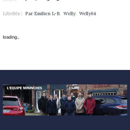
Libellés :
Par Emilien L-B
,
Welly
,
Welly64
loading..