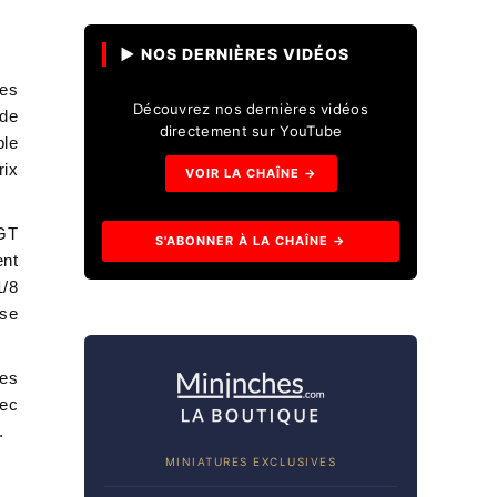
▶ NOS DERNIÈRES VIDÉOS
res
Découvrez nos dernières vidéos
 de
directement sur YouTube
ble
rix
VOIR LA CHAÎNE →
 GT
S'ABONNER À LA CHAÎNE →
ent
1/8
sse
des
vec
.
MINIATURES EXCLUSIVES