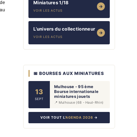
 de
Miniatures 1/18
→
 au
VOIR LES ACTUS
L’univers du collectionneur
→
VOIR LES ACTUS
📅 BOURSES AUX MINIATURES
Mulhouse - 95 ème
13
Bourse internationale
miniatures jouets
SEPT
📍 Mulhouse (68 - Haut-Rhin)
VOIR TOUT L'
AGENDA 2026
→