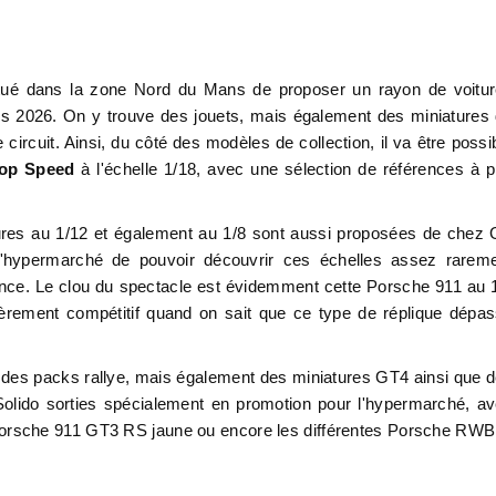
tué dans la zone Nord du Mans de proposer un rayon de voitu
ns 2026. On y trouve des jouets, mais également des miniatures
circuit. Ainsi, du côté des modèles de collection, il va être possi
op Speed
à l'échelle 1/18, avec une sélection de références à p
ures au 1/12 et également au 1/8 sont aussi proposées de chez
 l'hypermarché de pouvoir découvrir ces échelles assez rarem
rence. Le clou du spectacle est évidemment cette Porsche 911 au 
lièrement compétitif quand on sait que ce type de réplique dépa
c des packs rallye, mais également des miniatures GT4 ainsi que 
 Solido sorties spécialement en promotion pour l'hypermarché, a
orsche 911 GT3 RS jaune ou encore les différentes Porsche RWB