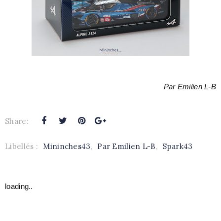
Par Emilien L-B
Share:
Libellés :
Mininches43
,
Par Emilien L-B
,
Spark43
loading..