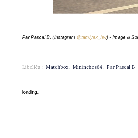
Par Pascal B. (Instagram
@tamiyax_hw
) - Image & So
Libellés :
Matchbox
,
Mininches64
,
Par Pascal B
loading..