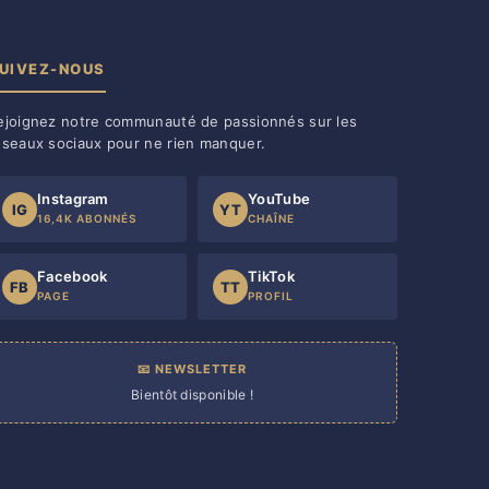
UIVEZ-NOUS
ejoignez notre communauté de passionnés sur les
éseaux sociaux pour ne rien manquer.
Instagram
YouTube
IG
YT
16,4K ABONNÉS
CHAÎNE
Facebook
TikTok
FB
TT
PAGE
PROFIL
📧 NEWSLETTER
Bientôt disponible !