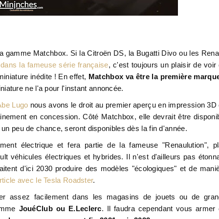
 la gamme Matchbox. Si la Citroën DS, la Bugatti Divo ou les Rena
t dans la fameuse série française
, c'est toujours un plaisir de voir
iniature inédite ! En effet,
Matchbox va être la première marqu
iature ne l'a pour l'instant annoncée.
 Abe Lugo
nous avons le droit au premier aperçu en impression 3D
hainement en concession. Côté Matchbox, elle devrait être disponi
c un peu de chance, seront disponibles dès la fin d'année.
nt électrique et fera partie de la fameuse "Renaulution", p
 véhicules électriques et hybrides. Il n'est d'ailleurs pas étonn
aitent d'ici 2030 produire des modèles "écologiques" et de mani
rticle avec le Tesla Roadster
.
ver assez facilement dans les magasins de jouets ou de gra
 comme
JouéClub ou E.Leclerc
. Il faudra cependant vous armer