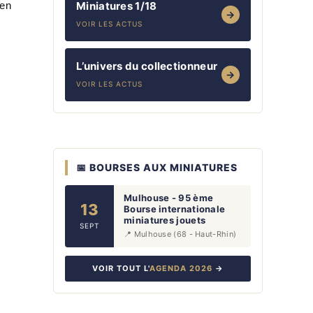
ien
Miniatures 1/18
→
VOIR LES ACTUS
L’univers du collectionneur
→
VOIR LES ACTUS
📅 BOURSES AUX MINIATURES
Mulhouse - 95 ème
13
Bourse internationale
miniatures jouets
SEPT
📍 Mulhouse (68 - Haut-Rhin)
VOIR TOUT L'
AGENDA 2026
→