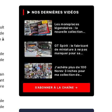
▶ NOS DERNIÈRES VIDÉOS
Les monoplaces ​
ult
légendaires : la
nouvelle collection
 de
miniature Formule 1
e à
d'Altaya !
GT Spirit : le fabricant
de miniature à ne pas
manquer pour sa
 de
collection 1/18 ?
ble
J'achète plus de 100
Norev 3 inches pour
lan
ma collection de
voitures miniatures !
ant
ère
S'ABONNER À LA CHAÎNE →
nde
 de