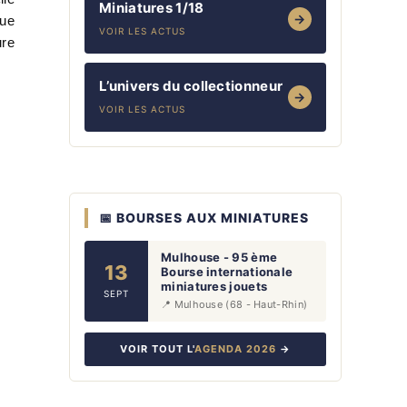
Miniatures 1/18
→
que
VOIR LES ACTUS
ure
L’univers du collectionneur
→
VOIR LES ACTUS
📅 BOURSES AUX MINIATURES
Mulhouse - 95 ème
13
Bourse internationale
miniatures jouets
SEPT
📍 Mulhouse (68 - Haut-Rhin)
VOIR TOUT L'
AGENDA 2026
→