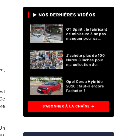
▶ NOS DERNIÈRES VIDÉOS
GT Spirit : le fabricant
de miniature à ne pas
manquer pour sa
collection 1/18 ?
J'achète plus de 100
Norev 3 inches pour
ma collection de
voitures miniatures !
ve,
Opel Corsa Hybride
2026 : faut-il encore
l'acheter ?
est
 Ce
ore
S'ABONNER À LA CHAÎNE →
 Un
ans