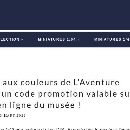
LLECTION
MINIATURES 1/64
MINIATURES 1/4
aux couleurs de L'Aventure
 un code promotion valable su
en ligne du musée !
6 MARS 2022
 au 1/43 une réplique de leur D4A. Exposé dans le musée à l'éche