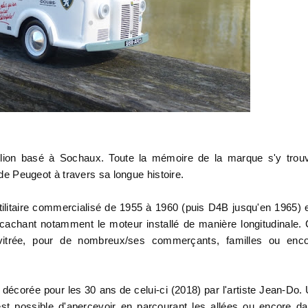
ion basé à Sochaux. Toute la mémoire de la marque s'y trou
é de Peugeot à travers sa longue histoire.
litaire commercialisé de 1955 à 1960 (puis D4B jusqu'en 1965) 
achant notamment le moteur installé de manière longitudinale.
 vitrée, pour de nombreux/ses commerçants, familles ou enc
t décorée pour les 30 ans de celui-ci (2018) par l'artiste Jean-Do.
est possible d'apercevoir en parcourant les allées ou encore d