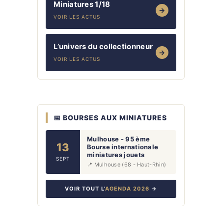
Miniatures 1/18
→
VOIR LES ACTUS
L’univers du collectionneur
→
VOIR LES ACTUS
📅 BOURSES AUX MINIATURES
Mulhouse - 95 ème
13
Bourse internationale
miniatures jouets
SEPT
📍 Mulhouse (68 - Haut-Rhin)
VOIR TOUT L'
AGENDA 2026
→