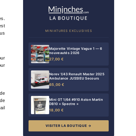
es.
st
MINIATURES EXCLUSIVES
lus
Majorette Vintage Vague 1 — 6
nouveautés 2026
our
27,00 €
our
Norev 1/43 Renault Master 2025
Ambulance JUSSIEU Secours
65,00 €
 de
Mini GT 1/64 #910 Aston Martin
 de
DB10 « Spectre »
ail
18,00 €
VISITER LA BOUTIQUE →