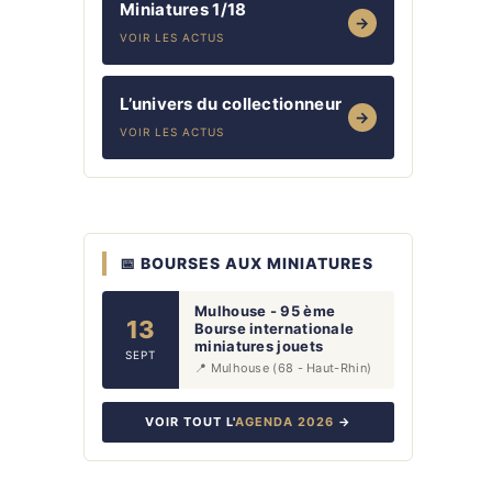
Miniatures 1/18
→
VOIR LES ACTUS
L’univers du collectionneur
→
VOIR LES ACTUS
📅 BOURSES AUX MINIATURES
Mulhouse - 95 ème
13
Bourse internationale
miniatures jouets
SEPT
📍 Mulhouse (68 - Haut-Rhin)
VOIR TOUT L'
AGENDA 2026
→