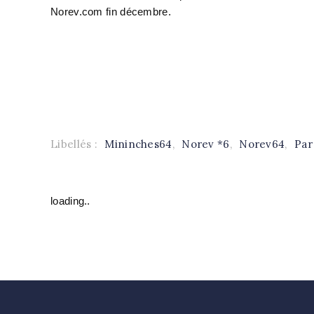
Norev.com fin décembre.
Libellés :
Mininches64
,
Norev *6
,
Norev64
,
Par
loading..