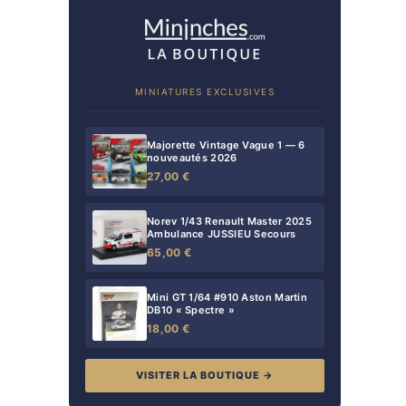
MINIATURES EXCLUSIVES
Majorette Vintage Vague 1 — 6
nouveautés 2026
27,00 €
Norev 1/43 Renault Master 2025
Ambulance JUSSIEU Secours
65,00 €
Mini GT 1/64 #910 Aston Martin
DB10 « Spectre »
18,00 €
VISITER LA BOUTIQUE →