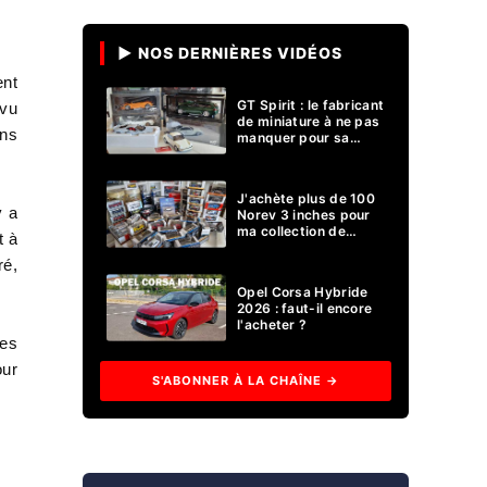
▶ NOS DERNIÈRES VIDÉOS
ent
GT Spirit : le fabricant
 vu
de miniature à ne pas
ans
manquer pour sa
collection 1/18 ?
J'achète plus de 100
y a
Norev 3 inches pour
ma collection de
t à
voitures miniatures !
ré,
Opel Corsa Hybride
2026 : faut-il encore
l'acheter ?
les
our
S'ABONNER À LA CHAÎNE →