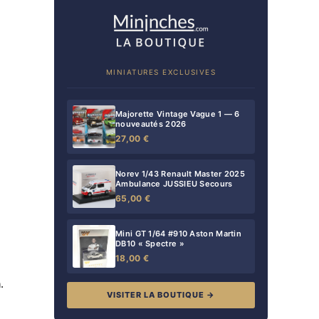
MINIATURES EXCLUSIVES
Majorette Vintage Vague 1 — 6
nouveautés 2026
27,00 €
Norev 1/43 Renault Master 2025
Ambulance JUSSIEU Secours
65,00 €
Mini GT 1/64 #910 Aston Martin
DB10 « Spectre »
18,00 €
n.
VISITER LA BOUTIQUE →