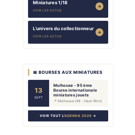
Miniatures 1/18
→
VOIR LES ACTUS
L’univers du collectionneur
→
VOIR LES ACTUS
📅 BOURSES AUX MINIATURES
Mulhouse - 95 ème
13
Bourse internationale
miniatures jouets
SEPT
📍 Mulhouse (68 - Haut-Rhin)
VOIR TOUT L'
AGENDA 2026
→