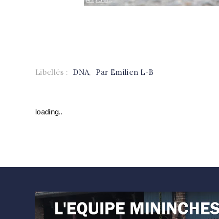
Libellés :
DNA
,
Par Emilien L-B
loading..