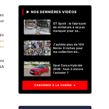
▶ NOS DERNIÈRES VIDÉOS
des
sur
GT Spirit : le fabricant
de miniature à ne pas
manquer pour sa
collection 1/18 ?
rès
ru
J'achète plus de 100
ion
Norev 3 inches pour
ma collection de
voitures miniatures !
ent
Opel Corsa Hybride
DNA
2026 : faut-il encore
l'acheter ?
S'ABONNER À LA CHAÎNE →