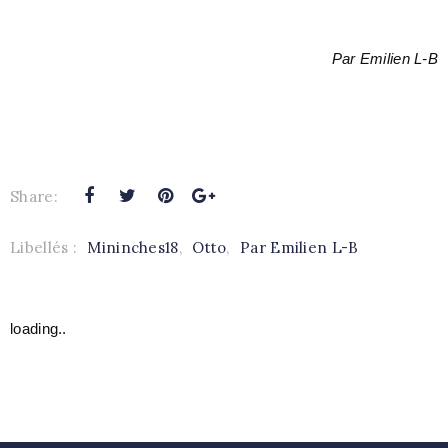
Par Emilien L-B
Share:
Libellés :
Mininches18
,
Otto
,
Par Emilien L-B
loading..